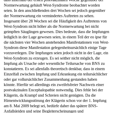
seien. In den anschließenden drei Wochen sei jedoch gegenüber
der Normerwartung ein vermindertes Auftreten zu sehen.
Insgesamt über 28 Wochen sei die Häufigkeit des Auftretens von
West-Syndrom nicht höher als die Normerwartung bei nicht
geimpften Säuglingen gewesen. Dies bedeute, dass die Impfungen
lediglich in der Lage gewesen seien, in einem Teil der eo ipse für
die nächsten vier Wochen anstehenden Manifestationen von West-
Syndrom diese Manifestation gelegenheitsursächlich einige Tage
vorzuverlegen. Die Impfungen seien jedoch nicht in der Lage, ein
West-Syndrom zu erzeugen. Es sei seither nicht möglich, die
Impfung als Ursache oder wesentliche Teilursache von BNS zu
konstatieren. Es sei allenfalls theoretisch denkbar, dass in einem
Einzelfall zwischen Impfung und Erkrankung ein teilursächlicher
oder gar vollursächlicher Zusammenhang gestanden haben
könnte. Hierfür sei allerdings ein zweifelsfreier Nachweis einer
postvakzinalen Encephalopathie notwendig. Dies fehle bei der
Klägerin, da Krampf und Schreien nicht genügten. Da die
Hirnentwicklungsstörung der Klägerin schon vor der 1. Impfung
am 8. Mai 2009 belegt sei, bedürfe daher das spätere BNS-
Anfallsleiden und seine Begleiterscheinungen und
Folgeerscheinungen keiner weiteren kausalen Begründung.