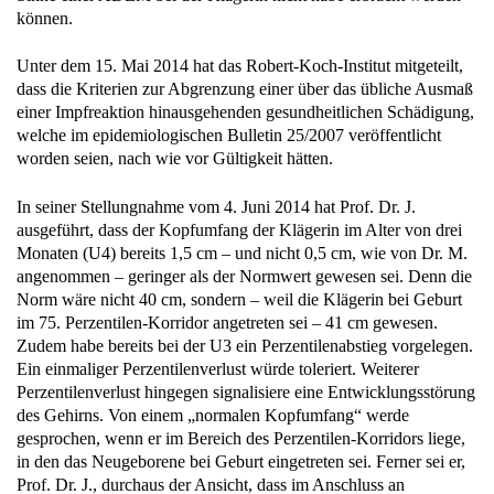
Unter dem 15. Mai 2014 hat das Robert-Koch-Institut mitgeteilt,
dass die Kriterien zur Abgrenzung einer über das übliche Ausmaß
einer Impfreaktion hinausgehenden gesundheitlichen Schädigung,
welche im epidemiologischen Bulletin 25/2007 veröffentlicht
worden seien, nach wie vor Gültigkeit hätten.
In seiner Stellungnahme vom 4. Juni 2014 hat Prof. Dr. J.
ausgeführt, dass der Kopfumfang der Klägerin im Alter von drei
Monaten (U4) bereits 1,5 cm – und nicht 0,5 cm, wie von Dr. M.
angenommen – geringer als der Normwert gewesen sei. Denn die
Norm wäre nicht 40 cm, sondern – weil die Klägerin bei Geburt
im 75. Perzentilen-Korridor angetreten sei – 41 cm gewesen.
Zudem habe bereits bei der U3 ein Perzentilenabstieg vorgelegen.
Ein einmaliger Perzentilenverlust würde toleriert. Weiterer
Perzentilenverlust hingegen signalisiere eine Entwicklungsstörung
des Gehirns. Von einem „normalen Kopfumfang“ werde
gesprochen, wenn er im Bereich des Perzentilen-Korridors liege,
in den das Neugeborene bei Geburt eingetreten sei. Ferner sei er,
Prof. Dr. J., durchaus der Ansicht, dass im Anschluss an
impfbedingte Encephalitiden/Encephalopathien Anfallsleiden