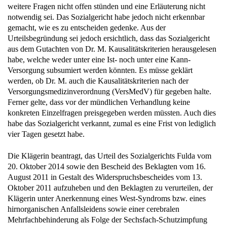
notwendig sei. Das Sozialgericht habe jedoch nicht erkennbar
gemacht, wie es zu entscheiden gedenke. Aus der
Urteilsbegründung sei jedoch ersichtlich, dass das Sozialgericht
aus dem Gutachten von Dr. M. Kausalitätskriterien herausgelesen
habe, welche weder unter eine Ist- noch unter eine Kann-
Versorgung subsumiert werden könnten. Es müsse geklärt
werden, ob Dr. M. auch die Kausalitätskriterien nach der
Versorgungsmedizinverordnung (VersMedV) für gegeben halte.
Ferner gelte, dass vor der mündlichen Verhandlung keine
konkreten Einzelfragen preisgegeben werden müssten. Auch dies
habe das Sozialgericht verkannt, zumal es eine Frist von lediglich
vier Tagen gesetzt habe.
Die Klägerin beantragt, das Urteil des Sozialgerichts Fulda vom
20. Oktober 2014 sowie den Bescheid des Beklagten vom 16.
August 2011 in Gestalt des Widerspruchsbescheides vom 13.
Oktober 2011 aufzuheben und den Beklagten zu verurteilen, der
Klägerin unter Anerkennung eines West-Syndroms bzw. eines
hirnorganischen Anfallsleidens sowie einer cerebralen
Mehrfachbehinderung als Folge der Sechsfach-Schutzimpfung
und der Pneumokokkenimpfung vom 8. Mai 2009, 5. Juli 2009