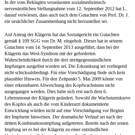
nervenärztlichen Stellungnahme vom 12. September 2012 hat L.
darauf verwiesen, dass auch nach dem Gutachten von Prof. Dr. J.
ein ursächlicher Zusammenhang nicht herzustellen sei.
Auf Antrag der Klägerin hat das Sozialgericht ein Gutachten
gemäß § 109 SGG von Dr. M. eingeholt. Dieser hat in seinem
Gutachten vom 14. September 2013 ausgeführt, dass bei der
Klägerin das West-Syndrom mit der geforderten
Wahrscheinlichkeit durch die drei streitgegenständlichen
Impfungen ausgelöst worden sei. Die Erkrankung sei vorliegend
nicht schicksalsbedingt. Für eine Vorschädigung finde sich kein
plausibler Hinweis. Für den Zeitpunkt 5. Mai 2009 könne von
einer erkennbaren Abweichung des Kopfwachstums nicht
ausgegangen werden. Dies habe sich erst nach dem 6.
Lebensmonat der Klägerin geändert. Sowohl die Wachstumskurve
des Kopfes als auch die vom Kinderarzt dokumentierte
Entwicklung würden nicht auf eine Vorschädigung vor Beginn
der Impfserie hinweisen. Der dramatische Verlauf sei nach der
dritten Kombinationsimpfung aufgetreten. Bereits nach der ersten
Impfung sei es bei der Klägerin zu einer entzündlichen
Veränderung im Gehirn gekommen, die allerdings erst nach den
nächsten Impfungen klinisch auffällig geworden sei. Nach Dr. M.