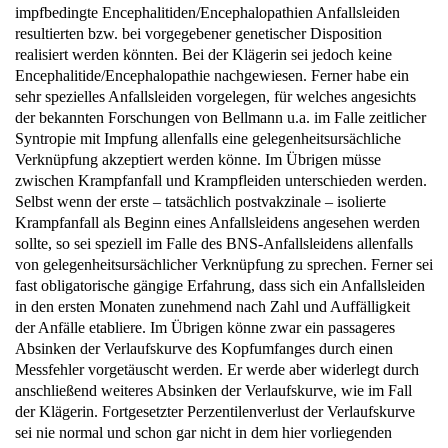
resultierten bzw. bei vorgegebener genetischer Disposition
realisiert werden könnten. Bei der Klägerin sei jedoch keine
Encephalitide/Encephalopathie nachgewiesen. Ferner habe ein
sehr spezielles Anfallsleiden vorgelegen, für welches angesichts
der bekannten Forschungen von Bellmann u.a. im Falle zeitlicher
Syntropie mit Impfung allenfalls eine gelegenheitsursächliche
Verknüpfung akzeptiert werden könne. Im Übrigen müsse
zwischen Krampfanfall und Krampfleiden unterschieden werden.
Selbst wenn der erste – tatsächlich postvakzinale – isolierte
Krampfanfall als Beginn eines Anfallsleidens angesehen werden
sollte, so sei speziell im Falle des BNS-Anfallsleidens allenfalls
von gelegenheitsursächlicher Verknüpfung zu sprechen. Ferner sei
fast obligatorische gängige Erfahrung, dass sich ein Anfallsleiden
in den ersten Monaten zunehmend nach Zahl und Auffälligkeit
der Anfälle etabliere. Im Übrigen könne zwar ein passageres
Absinken der Verlaufskurve des Kopfumfanges durch einen
Messfehler vorgetäuscht werden. Er werde aber widerlegt durch
anschließend weiteres Absinken der Verlaufskurve, wie im Fall
der Klägerin. Fortgesetzter Perzentilenverlust der Verlaufskurve
sei nie normal und schon gar nicht in dem hier vorliegenden
signifikanten Ausmaß. Dr. M. bewege sich mit seiner