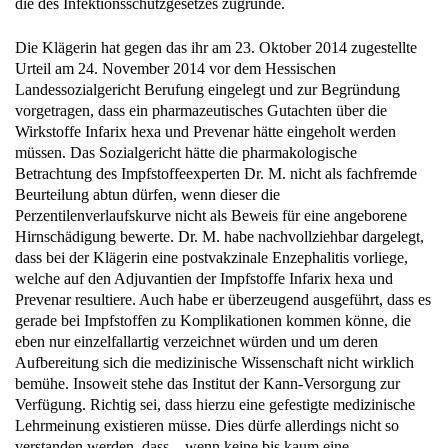
Die Klägerin hat gegen das ihr am 23. Oktober 2014 zugestellte
Urteil am 24. November 2014 vor dem Hessischen
Landessozialgericht Berufung eingelegt und zur Begründung
vorgetragen, dass ein pharmazeutisches Gutachten über die
Wirkstoffe Infarix hexa und Prevenar hätte eingeholt werden
müssen. Das Sozialgericht hätte die pharmakologische
Betrachtung des Impfstoffeexperten Dr. M. nicht als fachfremde
Beurteilung abtun dürfen, wenn dieser die
Perzentilenverlaufskurve nicht als Beweis für eine angeborene
Hirnschädigung bewerte. Dr. M. habe nachvollziehbar dargelegt,
dass bei der Klägerin eine postvakzinale Enzephalitis vorliege,
welche auf den Adjuvantien der Impfstoffe Infarix hexa und
Prevenar resultiere. Auch habe er überzeugend ausgeführt, dass es
gerade bei Impfstoffen zu Komplikationen kommen könne, die
eben nur einzelfallartig verzeichnet würden und um deren
Aufbereitung sich die medizinische Wissenschaft nicht wirklich
bemühe. Insoweit stehe das Institut der Kann-Versorgung zur
Verfügung. Richtig sei, dass hierzu eine gefestigte medizinische
Lehrmeinung existieren müsse. Dies dürfe allerdings nicht so
verstanden werden, dass – wenn keine bis kaum eine
Lehrmeinung existiere – dieses Krankheitsbild nicht kausal auf die