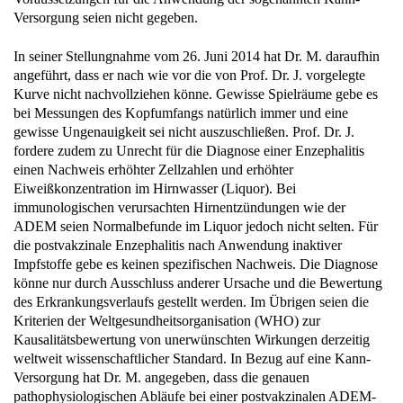
In seiner Stellungnahme vom 26. Juni 2014 hat Dr. M. daraufhin
angeführt, dass er nach wie vor die von Prof. Dr. J. vorgelegte
Kurve nicht nachvollziehen könne. Gewisse Spielräume gebe es
bei Messungen des Kopfumfangs natürlich immer und eine
gewisse Ungenauigkeit sei nicht auszuschließen. Prof. Dr. J.
fordere zudem zu Unrecht für die Diagnose einer Enzephalitis
einen Nachweis erhöhter Zellzahlen und erhöhter
Eiweißkonzentration im Hirnwasser (Liquor). Bei
immunologischen verursachten Hirnentzündungen wie der
ADEM seien Normalbefunde im Liquor jedoch nicht selten. Für
die postvakzinale Enzephalitis nach Anwendung inaktiver
Impfstoffe gebe es keinen spezifischen Nachweis. Die Diagnose
könne nur durch Ausschluss anderer Ursache und die Bewertung
des Erkrankungsverlaufs gestellt werden. Im Übrigen seien die
Kriterien der Weltgesundheitsorganisation (WHO) zur
Kausalitätsbewertung von unerwünschten Wirkungen derzeitig
weltweit wissenschaftlicher Standard. In Bezug auf eine Kann-
Versorgung hat Dr. M. angegeben, dass die genauen
pathophysiologischen Abläufe bei einer postvakzinalen ADEM-
Erkrankung wissenschaftlich noch nicht geklärt seien. Ebenso sei