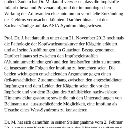
Infanrix hexa und Prevenar aufgrund der immunologischen
Wirkung der Adjuvantien eine autoimmun vermittelte Entzündung
des Gehirns verursachen könnten. Darüber hinaus hat der
Sachverständige auf das ASIA-Syndrom hingewiesen.
Prof. Dr. J. hat daraufhin unter dem 21. November 2013 nochmals
die Pathologie der Kopfwachstumskurve der Klägerin erläutert
und auf seine Ausführungen im Gutachten Bezug genommen.
Darüber hinaus sei zwischen den Impfbegleitstoffen
(Aluminiumverbindungen) und den Impfstoffen nicht zu trennen,
da insgesamt die Folgen der Impfung zu betrachten seien. Die
beiden wichtigsten entscheidenden Argumente gegen einen
(teil-)ursächlichen Zusammenhang zwischen den angeschuldigten
Impfungen und dem Leiden der Klägerin seien die vor der
Impfserie und vor dem Beginn des Anfallsleiden nachweisbare
Hirnentwicklungsstörung sowie die mit den Untersuchungen von
Bellmann u.a. auszuschließende Möglichkeit, eine Impfung als
Ursache eines West-Syndroms zu konstatieren.
Dr. M. hat sich daraufhin in seiner Stellungnahme vom 2. Februar
2014 erneut zur Kopfwachstumskurve der Klägerin geäußert und
betont, dass eine Entwicklungsstörung des Gehirns vor der ersten