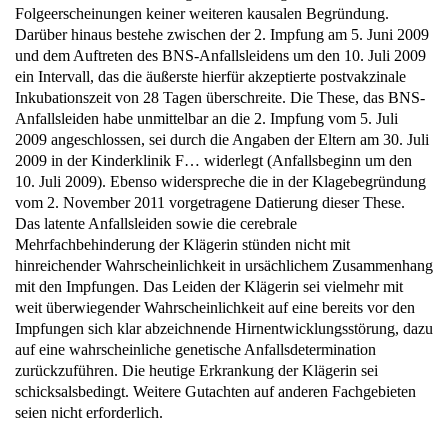
Darüber hinaus bestehe zwischen der 2. Impfung am 5. Juni 2009
und dem Auftreten des BNS-Anfallsleidens um den 10. Juli 2009
ein Intervall, das die äußerste hierfür akzeptierte postvakzinale
Inkubationszeit von 28 Tagen überschreite. Die These, das BNS-
Anfallsleiden habe unmittelbar an die 2. Impfung vom 5. Juli
2009 angeschlossen, sei durch die Angaben der Eltern am 30. Juli
2009 in der Kinderklinik F… widerlegt (Anfallsbeginn um den
10. Juli 2009). Ebenso widerspreche die in der Klagebegründung
vom 2. November 2011 vorgetragene Datierung dieser These.
Das latente Anfallsleiden sowie die cerebrale
Mehrfachbehinderung der Klägerin stünden nicht mit
hinreichender Wahrscheinlichkeit in ursächlichem Zusammenhang
mit den Impfungen. Das Leiden der Klägerin sei vielmehr mit
weit überwiegender Wahrscheinlichkeit auf eine bereits vor den
Impfungen sich klar abzeichnende Hirnentwicklungsstörung, dazu
auf eine wahrscheinliche genetische Anfallsdetermination
zurückzuführen. Die heutige Erkrankung der Klägerin sei
schicksalsbedingt. Weitere Gutachten auf anderen Fachgebieten
seien nicht erforderlich.
In der vom Beklagten veranlassten sozialmedizinisch-