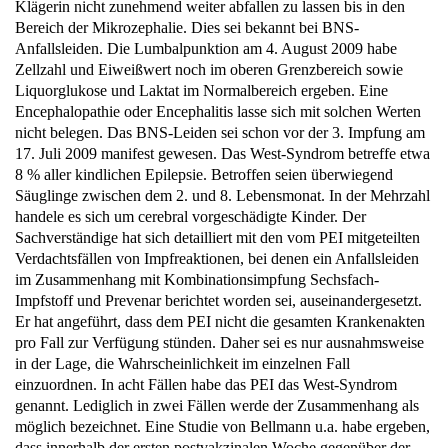
Bereich der Mikrozephalie. Dies sei bekannt bei BNS-
Anfallsleiden. Die Lumbalpunktion am 4. August 2009 habe
Zellzahl und Eiweißwert noch im oberen Grenzbereich sowie
Liquorglukose und Laktat im Normalbereich ergeben. Eine
Encephalopathie oder Encephalitis lasse sich mit solchen Werten
nicht belegen. Das BNS-Leiden sei schon vor der 3. Impfung am
17. Juli 2009 manifest gewesen. Das West-Syndrom betreffe etwa
8 % aller kindlichen Epilepsie. Betroffen seien überwiegend
Säuglinge zwischen dem 2. und 8. Lebensmonat. In der Mehrzahl
handele es sich um cerebral vorgeschädigte Kinder. Der
Sachverständige hat sich detailliert mit den vom PEI mitgeteilten
Verdachtsfällen von Impfreaktionen, bei denen ein Anfallsleiden
im Zusammenhang mit Kombinationsimpfung Sechsfach-
Impfstoff und Prevenar berichtet worden sei, auseinandergesetzt.
Er hat angeführt, dass dem PEI nicht die gesamten Krankenakten
pro Fall zur Verfügung stünden. Daher sei es nur ausnahmsweise
in der Lage, die Wahrscheinlichkeit im einzelnen Fall
einzuordnen. In acht Fällen habe das PEI das West-Syndrom
genannt. Lediglich in zwei Fällen werde der Zusammenhang als
möglich bezeichnet. Eine Studie von Bellmann u.a. habe ergeben,
dass innerhalb der ersten postvakzinalen Woche gegenüber der
Normerwartung gehäuft West-Syndrome beobachtet worden