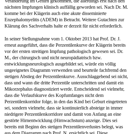
komme bei der Klägerin auch eine akute disseminierte
Enzephalomyelitis (ADEM) in Betracht. Weitere Gutachten zur
Klärung des Sachverhalts halte er derzeit für nicht erforderlich.
In seiner Stellungnahme vom 1. Oktober 2013 hat Prof. Dr. J.
erneut ausgeführt, dass die Perzentilenkurve der Klägerin bereits
vor der ersten streitigen Impfung pathologisch gewesen sei. Dr.
M., der chirurgisch und nicht neuropädiatrisch bzw.
entwicklungsneurologisch ausgebildet sei, würde ein völlig
ungeeignetes Diagramm verwenden und beurteile fachfremd den
stetigen Abstieg der Perzentilenkurve. Ausschlaggebend sei nicht,
dass und wann die dritte Perzentile unterschritten und damit ein
Mikorzephalus diagnostiziert werde. Entscheidend sei vielmehr,
dass die Verlaufskurve des Kopfumfanges nicht dem
Perzentilenkorridor folge, in den das Kind bei Geburt eingetreten
sei, sondern vielmehr, dass sie kontinuierlich absteige in immer
niedrigere Perzentilenkorridore und damit von Anfang an eine
gestörte Hirnentwicklung (Hirnwachstum) anzeige. Dies sei
bereits mit Beginn des stetigen Perzentilenverlustes belegt, was
aus dem Diagramm nach Prof. N. ersichtlich sei. Diese
Hirnentwicklungsstörung sei die wesentliche Ursache des ab Juli