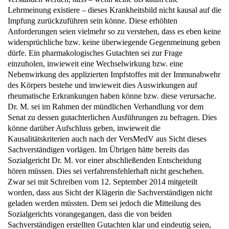
Impfung zurückzuführen sein könne. Diese erhöhten
Anforderungen seien vielmehr so zu verstehen, dass es eben keine
widersprüchliche bzw. keine überwiegende Gegenmeinung geben
dürfe. Ein pharmakologisches Gutachten sei zur Frage
einzuholen, inwieweit eine Wechselwirkung bzw. eine
Nebenwirkung des applizierten Impfstoffes mit der Immunabwehr
des Körpers bestehe und inwieweit dies Auswirkungen auf
rheumatische Erkrankungen haben könne bzw. diese verursache.
Dr. M. sei im Rahmen der mündlichen Verhandlung vor dem
Senat zu dessen gutachterlichen Ausführungen zu befragen. Dies
könne darüber Aufschluss geben, inwieweit die
Kausalitätskriterien auch nach der VersMedV aus Sicht dieses
Sachverständigen vorlägen. Im Übrigen hätte bereits das
Sozialgericht Dr. M. vor einer abschließenden Entscheidung
hören müssen. Dies sei verfahrensfehlerhaft nicht geschehen.
Zwar sei mit Schreiben vom 12. September 2014 mitgeteilt
worden, dass aus Sicht der Klägerin die Sachverständigen nicht
geladen werden müssten. Dem sei jedoch die Mitteilung des
Sozialgerichts vorangegangen, dass die von beiden
Sachverständigen erstellten Gutachten klar und eindeutig seien,
weitere Fragen nicht offen stünden und eine Erläuterung nicht