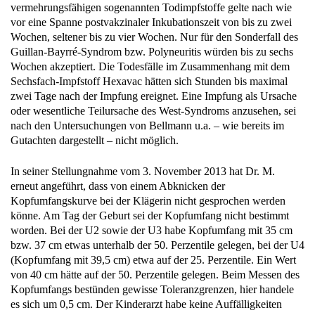
vor eine Spanne postvakzinaler Inkubationszeit von bis zu zwei
Wochen, seltener bis zu vier Wochen. Nur für den Sonderfall des
Guillan-Bayrré-Syndrom bzw. Polyneuritis würden bis zu sechs
Wochen akzeptiert. Die Todesfälle im Zusammenhang mit dem
Sechsfach-Impfstoff Hexavac hätten sich Stunden bis maximal
zwei Tage nach der Impfung ereignet. Eine Impfung als Ursache
oder wesentliche Teilursache des West-Syndroms anzusehen, sei
nach den Untersuchungen von Bellmann u.a. – wie bereits im
Gutachten dargestellt – nicht möglich.
In seiner Stellungnahme vom 3. November 2013 hat Dr. M.
erneut angeführt, dass von einem Abknicken der
Kopfumfangskurve bei der Klägerin nicht gesprochen werden
könne. Am Tag der Geburt sei der Kopfumfang nicht bestimmt
worden. Bei der U2 sowie der U3 habe Kopfumfang mit 35 cm
bzw. 37 cm etwas unterhalb der 50. Perzentile gelegen, bei der U4
(Kopfumfang mit 39,5 cm) etwa auf der 25. Perzentile. Ein Wert
von 40 cm hätte auf der 50. Perzentile gelegen. Beim Messen des
Kopfumfangs bestünden gewisse Toleranzgrenzen, hier handele
es sich um 0,5 cm. Der Kinderarzt habe keine Auffälligkeiten
notiert. Zudem hat Dr. M. darauf verwiesen, dass die Impfstoffe