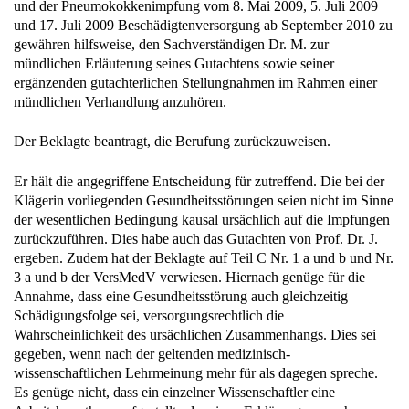
und 17. Juli 2009 Beschädigtenversorgung ab September 2010 zu
gewähren hilfsweise, den Sachverständigen Dr. M. zur
mündlichen Erläuterung seines Gutachtens sowie seiner
ergänzenden gutachterlichen Stellungnahmen im Rahmen einer
mündlichen Verhandlung anzuhören.
Der Beklagte beantragt, die Berufung zurückzuweisen.
Er hält die angegriffene Entscheidung für zutreffend. Die bei der
Klägerin vorliegenden Gesundheitsstörungen seien nicht im Sinne
der wesentlichen Bedingung kausal ursächlich auf die Impfungen
zurückzuführen. Dies habe auch das Gutachten von Prof. Dr. J.
ergeben. Zudem hat der Beklagte auf Teil C Nr. 1 a und b und Nr.
3 a und b der VersMedV verwiesen. Hiernach genüge für die
Annahme, dass eine Gesundheitsstörung auch gleichzeitig
Schädigungsfolge sei, versorgungsrechtlich die
Wahrscheinlichkeit des ursächlichen Zusammenhangs. Dies sei
gegeben, wenn nach der geltenden medizinisch-
wissenschaftlichen Lehrmeinung mehr für als dagegen spreche.
Es genüge nicht, dass ein einzelner Wissenschaftler eine
Arbeitshypothese aufgestellt oder einen Erklärungsversuch
unternommen habe. Lediglich Dr. M. habe in dem vorliegenden