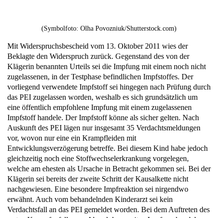
(Symbolfoto: Olha Povozniuk/Shutterstock.com)
Mit Widerspruchsbescheid vom 13. Oktober 2011 wies der
Beklagte den Widerspruch zurück. Gegenstand des von der
Klägerin benannten Urteils sei die Impfung mit einem noch nicht
zugelassenen, in der Testphase befindlichen Impfstoffes. Der
vorliegend verwendete Impfstoff sei hingegen nach Prüfung durch
das PEI zugelassen worden, weshalb es sich grundsätzlich um
eine öffentlich empfohlene Impfung mit einem zugelassenen
Impfstoff handele. Der Impfstoff könne als sicher gelten. Nach
Auskunft des PEI lägen nur insgesamt 35 Verdachtsmeldungen
vor, wovon nur eine ein Krampfleiden mit
Entwicklungsverzögerung betreffe. Bei diesem Kind habe jedoch
gleichzeitig noch eine Stoffwechselerkrankung vorgelegen,
welche am ehesten als Ursache in Betracht gekommen sei. Bei der
Klägerin sei bereits der zweite Schritt der Kausalkette nicht
nachgewiesen. Eine besondere Impfreaktion sei nirgendwo
erwähnt. Auch vom behandelnden Kinderarzt sei kein
Verdachtsfall an das PEI gemeldet worden. Bei dem Auftreten des
ersten Krampfanfalles am Abend der zweiten Impfung handele es
sich nicht um eine besondere, über das übliche Maß