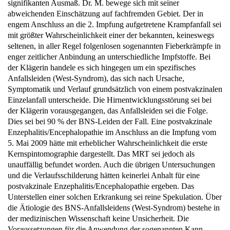
abweichenden Einschätzung auf fachfremden Gebiet. Der in
engem Anschluss an die 2. Impfung aufgetretene Krampfanfall sei
mit größter Wahrscheinlichkeit einer der bekannten, keineswegs
seltenen, in aller Regel folgenlosen sogenannten Fieberkrämpfe in
enger zeitlicher Anbindung an unterschiedliche Impfstoffe. Bei
der Klägerin handele es sich hingegen um ein spezifisches
Anfallsleiden (West-Syndrom), das sich nach Ursache,
Symptomatik und Verlauf grundsätzlich von einem postvakzinalen
Einzelanfall unterscheide. Die Hirnentwicklungsstörung sei bei
der Klägerin vorausgegangen, das Anfallsleiden sei die Folge.
Dies sei bei 90 % der BNS-Leiden der Fall. Eine postvakzinale
Enzephalitis/Encephalopathie im Anschluss an die Impfung vom
5. Mai 2009 hätte mit erheblicher Wahrscheinlichkeit die erste
Kernspintomographie dargestellt. Das MRT sei jedoch als
unauffällig befundet worden. Auch die übrigen Untersuchungen
und die Verlaufsschilderung hätten keinerlei Anhalt für eine
postvakzinale Enzephalitis/Encephalopathie ergeben. Das
Unterstellen einer solchen Erkrankung sei reine Spekulation. Über
die Ätiologie des BNS-Anfallsleidens (West-Syndrom) bestehe in
der medizinischen Wissenschaft keine Unsicherheit. Die
Voraussetzungen für die Anwendung der sogenannten Kann-
Versorgung seien nicht gegeben.