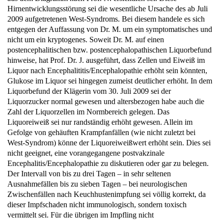
2009 aufgetretenen West-Syndroms. Bei diesem handele es sich
entgegen der Auffassung von Dr. M. um ein symptomatisches und
nicht um ein kryptogenes. Soweit Dr. M. auf einen
postencephalitischen bzw. postencephalopathischen Liquorbefund
hinweise, hat Prof. Dr. J. ausgeführt, dass Zellen und Eiweiß im
Liquor nach Encephalititis/Encephalopathie erhöht sein könnten,
Glukose im Liquor sei hingegen zumeist deutlicher erhöht. In dem
Liquorbefund der Klägerin vom 30. Juli 2009 sei der
Liquorzucker normal gewesen und altersbezogen habe auch die
Zahl der Liquorzellen im Normbereich gelegen. Das
Liquoreiweiß sei nur randständig erhöht gewesen. Allein im
Gefolge von gehäuften Krampfanfällen (wie nicht zuletzt bei
West-Syndrom) könne der Liquoreiweißwert erhöht sein. Dies sei
nicht geeignet, eine vorangegangene postvakzinale
Encephalitis/Encephalopathie zu diskutieren oder gar zu belegen.
Der Intervall von bis zu drei Tagen – in sehr seltenen
Ausnahmefällen bis zu sieben Tagen – bei neurologischen
Zwischenfällen nach Keuchhustenimpfung sei völlig korrekt, da
dieser Impfschaden nicht immunologisch, sondern toxisch
vermittelt sei. Für die übrigen im Impfling nicht
vermehrungsfähigen sogenannten Todimpfstoffe gelte nach wie