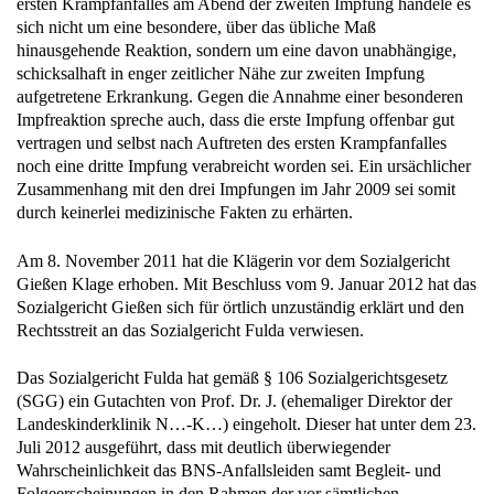
hinausgehende Reaktion, sondern um eine davon unabhängige,
schicksalhaft in enger zeitlicher Nähe zur zweiten Impfung
aufgetretene Erkrankung. Gegen die Annahme einer besonderen
Impfreaktion spreche auch, dass die erste Impfung offenbar gut
vertragen und selbst nach Auftreten des ersten Krampfanfalles
noch eine dritte Impfung verabreicht worden sei. Ein ursächlicher
Zusammenhang mit den drei Impfungen im Jahr 2009 sei somit
durch keinerlei medizinische Fakten zu erhärten.
Am 8. November 2011 hat die Klägerin vor dem Sozialgericht
Gießen Klage erhoben. Mit Beschluss vom 9. Januar 2012 hat das
Sozialgericht Gießen sich für örtlich unzuständig erklärt und den
Rechtsstreit an das Sozialgericht Fulda verwiesen.
Das Sozialgericht Fulda hat gemäß § 106 Sozialgerichtsgesetz
(SGG) ein Gutachten von Prof. Dr. J. (ehemaliger Direktor der
Landeskinderklinik N…-K…) eingeholt. Dieser hat unter dem 23.
Juli 2012 ausgeführt, dass mit deutlich überwiegender
Wahrscheinlichkeit das BNS-Anfallsleiden samt Begleit- und
Folgeerscheinungen in den Rahmen der vor sämtlichen
Impfungen belegten Hirnentwicklungsstörungen gehöre. Es lasse