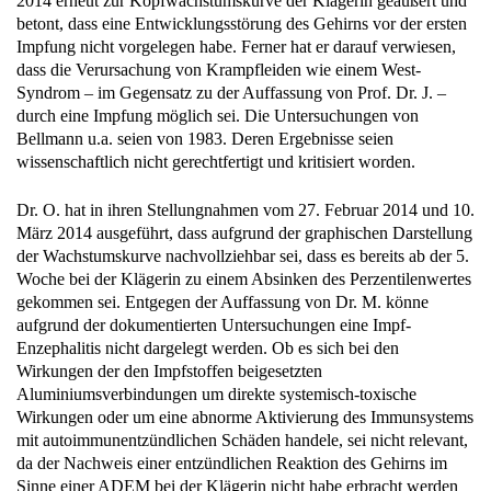
Impfung nicht vorgelegen habe. Ferner hat er darauf verwiesen,
dass die Verursachung von Krampfleiden wie einem West-
Syndrom – im Gegensatz zu der Auffassung von Prof. Dr. J. –
durch eine Impfung möglich sei. Die Untersuchungen von
Bellmann u.a. seien von 1983. Deren Ergebnisse seien
wissenschaftlich nicht gerechtfertigt und kritisiert worden.
Dr. O. hat in ihren Stellungnahmen vom 27. Februar 2014 und 10.
März 2014 ausgeführt, dass aufgrund der graphischen Darstellung
der Wachstumskurve nachvollziehbar sei, dass es bereits ab der 5.
Woche bei der Klägerin zu einem Absinken des Perzentilenwertes
gekommen sei. Entgegen der Auffassung von Dr. M. könne
aufgrund der dokumentierten Untersuchungen eine Impf-
Enzephalitis nicht dargelegt werden. Ob es sich bei den
Wirkungen der den Impfstoffen beigesetzten
Aluminiumsverbindungen um direkte systemisch-toxische
Wirkungen oder um eine abnorme Aktivierung des Immunsystems
mit autoimmunentzündlichen Schäden handele, sei nicht relevant,
da der Nachweis einer entzündlichen Reaktion des Gehirns im
Sinne einer ADEM bei der Klägerin nicht habe erbracht werden
können.