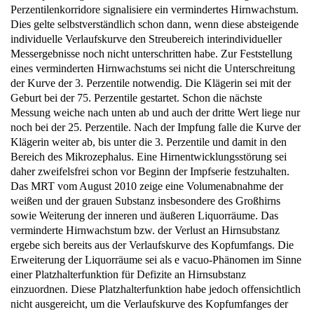
Dies gelte selbstverständlich schon dann, wenn diese absteigende
individuelle Verlaufskurve den Streubereich interindividueller
Messergebnisse noch nicht unterschritten habe. Zur Feststellung
eines verminderten Hirnwachstums sei nicht die Unterschreitung
der Kurve der 3. Perzentile notwendig. Die Klägerin sei mit der
Geburt bei der 75. Perzentile gestartet. Schon die nächste
Messung weiche nach unten ab und auch der dritte Wert liege nur
noch bei der 25. Perzentile. Nach der Impfung falle die Kurve der
Klägerin weiter ab, bis unter die 3. Perzentile und damit in den
Bereich des Mikrozephalus. Eine Hirnentwicklungsstörung sei
daher zweifelsfrei schon vor Beginn der Impfserie festzuhalten.
Das MRT vom August 2010 zeige eine Volumenabnahme der
weißen und der grauen Substanz insbesondere des Großhirns
sowie Weiterung der inneren und äußeren Liquorräume. Das
verminderte Hirnwachstum bzw. der Verlust an Hirnsubstanz
ergebe sich bereits aus der Verlaufskurve des Kopfumfangs. Die
Erweiterung der Liquorräume sei als e vacuo-Phänomen im Sinne
einer Platzhalterfunktion für Defizite an Hirnsubstanz
einzuordnen. Diese Platzhalterfunktion habe jedoch offensichtlich
nicht ausgereicht, um die Verlaufskurve des Kopfumfanges der
Klägerin nicht zunehmend weiter abfallen zu lassen bis in den