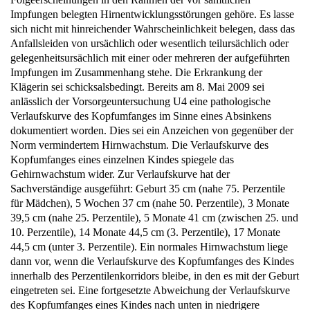
sich nicht mit hinreichender Wahrscheinlichkeit belegen, dass das
Anfallsleiden von ursächlich oder wesentlich teilursächlich oder
gelegenheitsursächlich mit einer oder mehreren der aufgeführten
Impfungen im Zusammenhang stehe. Die Erkrankung der
Klägerin sei schicksalsbedingt. Bereits am 8. Mai 2009 sei
anlässlich der Vorsorgeuntersuchung U4 eine pathologische
Verlaufskurve des Kopfumfanges im Sinne eines Absinkens
dokumentiert worden. Dies sei ein Anzeichen von gegenüber der
Norm vermindertem Hirnwachstum. Die Verlaufskurve des
Kopfumfanges eines einzelnen Kindes spiegele das
Gehirnwachstum wider. Zur Verlaufskurve hat der
Sachverständige ausgeführt: Geburt 35 cm (nahe 75. Perzentile
für Mädchen), 5 Wochen 37 cm (nahe 50. Perzentile), 3 Monate
39,5 cm (nahe 25. Perzentile), 5 Monate 41 cm (zwischen 25. und
10. Perzentile), 14 Monate 44,5 cm (3. Perzentile), 17 Monate
44,5 cm (unter 3. Perzentile). Ein normales Hirnwachstum liege
dann vor, wenn die Verlaufskurve des Kopfumfanges des Kindes
innerhalb des Perzentilenkorridors bleibe, in den es mit der Geburt
eingetreten sei. Eine fortgesetzte Abweichung der Verlaufskurve
des Kopfumfanges eines Kindes nach unten in niedrigere
Perzentilenkorridore signalisiere ein vermindertes Hirnwachstum.