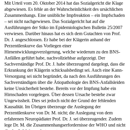
abgewiesen. Es fehle an der Wahrscheinlichkeit des ursächlichen
Zusammenhangs. Eine unübliche Impfreaktion – ein Impfschaden
– sei nicht nachgewiesen. Das Sozialgericht hat auf die
Ausführungen der Stiko im Epidemiologischen Bulletin 25/2007
verwiesen. Darüber hinaus hat es sich dem Gutachten von Prof.
Dr. J. angeschlossen. Er habe bei der Klägerin anhand der
Perzentilenkurve das Vorliegen einer
Hirnentwicklungsverzögerung, welche wiederum zu den BNS-
Anfällen geführt habe, nachvollziehbar aufgezeigt. Der
Sachverständige Prof. Dr. J. habe überzeugend dargelegt, dass die
Erkrankung der Klägerin schicksalsbedingt sei. Auch eine Kann-
Versorgung sei nicht begründet, da nach den Ausführungen des
Sachverständigen über die Ätiopathologie des BNS-Anfallsleiden
keine Unsicherheit bestehe. Bereits vor der Impfung habe ein
Hirnschaden vorgelegen. Über dessen Ursache bestehe zwar
Ungewissheit. Dies sei jedoch nicht der Grund der fehlenden
Kausalität. Im Übrigen überzeuge die Auslegung der
Perzentilenkurve von Dr. M. nicht; die Auslegung von dem
erfahrenen Neuropädiater Prof. Dr. J. sei überzeugender. Zudem
lege Dr. M. die Zusammenhangserfordernisse der WHO und nicht
die des Infektionsschutzgesetzes zugrunde.