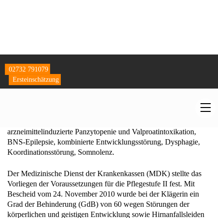
Bethel (Krankenhaus Mara, Bielefeld). Im Befundbericht vom 9.
Februar 2010 wurden als Diagnosen aufgeführt: West-Syndrom,
Entwicklungsverzögerung, Rumpfhypotonie, Microcephalie. Zur
Anfallsanamnese ist angegeben, dass es am 5. Juni 2009 am
Abend nach der zweiten Impfung zu einem ersten Anfall
gekommen sei. In der zusammenfassenden Beurteilung wurde
festgestellt, dass das West-Syndrom bislang unklarer Ätiologie sei.
Vom 18. August bis 27. August 2010 wurde die Klägerin in der
Neuropädiatrie der Universitätskinderklinik in G… stationär
behandelt. Dort wurde diagnostiziert: Verdacht auf
arzneimittelinduzierte Panzytopenie und Valproatintoxikation,
BNS-Epilepsie, kombinierte Entwicklungsstörung, Dysphagie,
Koordinationsstörung, Somnolenz.
Der Medizinische Dienst der Krankenkassen (MDK) stellte das
Vorliegen der Voraussetzungen für die Pflegestufe II fest. Mit
Bescheid vom 24. November 2010 wurde bei der Klägerin ein
Grad der Behinderung (GdB) von 60 wegen Störungen der
körperlichen und geistigen Entwicklung sowie Hirnanfallsleiden
festgestellt.