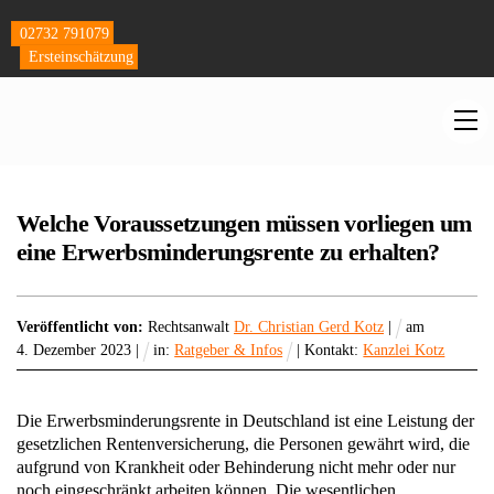
Skip
to
02732 791079
content
Ersteinschätzung
M
Welche Voraussetzungen müssen vorliegen um
eine Erwerbsminderungsrente zu erhalten?
Veröffentlicht von:
Rechtsanwalt
Dr. Christian Gerd Kotz
|
am
4
.
Dezember
2023
|
in:
Ratgeber & Infos
| Kontakt:
Kanzlei Kotz
Die Erwerbsminderungsrente in Deutschland ist eine Leistung der
gesetzlichen Rentenversicherung, die Personen gewährt wird, die
aufgrund von Krankheit oder Behinderung nicht mehr oder nur
noch eingeschränkt arbeiten können. Die wesentlichen