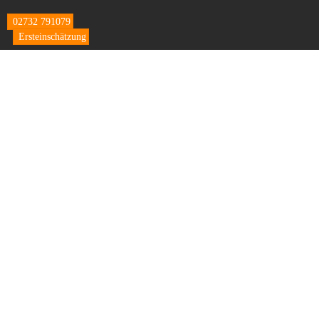
Skip
to
02732 791079
content
Ersteinschätzung